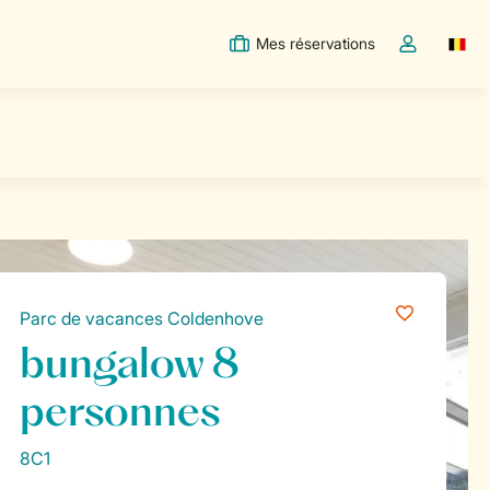
Mes réservations
Switc
Toggle the m
Parc de vacances Coldenhove
bungalow 8
personnes
8C1