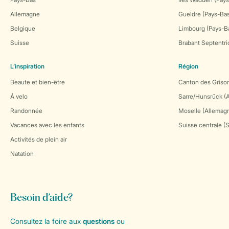
Allemagne
Gueldre (Pays-Ba
Belgique
Limbourg (Pays-B
Suisse
Brabant Septentri
L’inspiration
Région
Beaute et bien-être
Canton des Grison
Á velo
Sarre/Hunsrück (
Randonnée
Moselle (Allemag
Vacances avec les enfants
Suisse centrale (
Activités de plein air
Natation
Besoin d’aide?
Consultez la foire aux
questions
ou