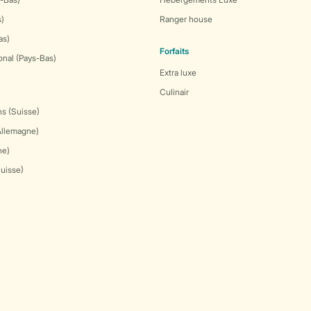
s)
Ranger house
as)
Forfaits
onal (Pays-Bas)
Extra luxe
Culinair
s (Suisse)
Allemagne)
ne)
Suisse)