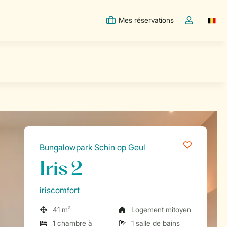
Mes réservations
Switc
Toggle the m
Bungalowpark Schin op Geul
Iris 2
iriscomfort
41 m²
Logement mitoyen
1 chambre à
1 salle de bains