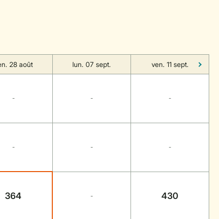
en. 28 août
lun. 07 sept.
ven. 11 sept.
-
-
-
-
-
-
364
430
-