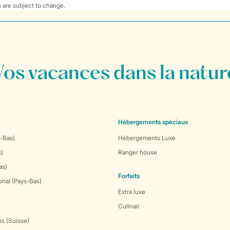
 are subject to change.
Vos vacances dans la natur
Hébergements spéciaux
-Bas)
Hébergements Luxe
s)
Ranger house
as)
Forfaits
onal (Pays-Bas)
Extra luxe
Culinair
s (Suisse)