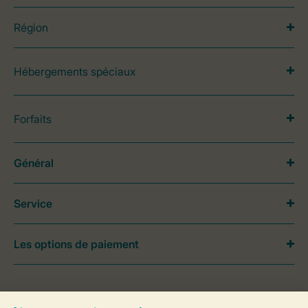
Région
Hébergements spéciaux
Forfaits
Général
Service
Les options de paiement
Besoin d’aide?