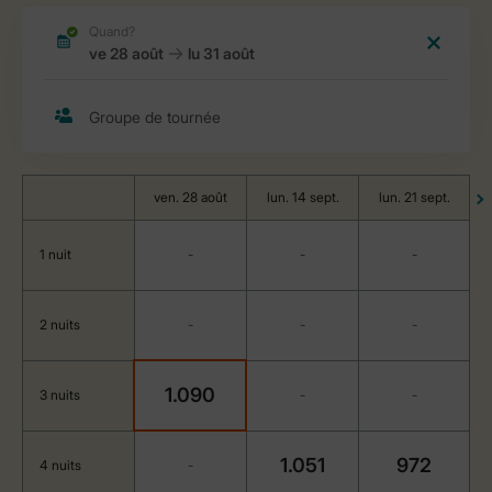
ven. 28 août
lun. 14 sept.
lun. 21 sept.
1 nuit
-
-
-
2 nuits
-
-
-
1.090
3 nuits
-
-
1.051
972
4 nuits
-