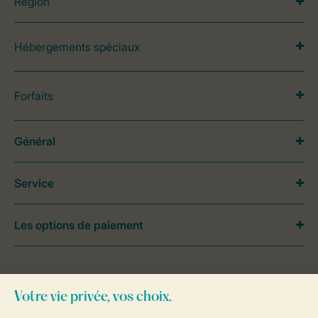
Région
Hébergements spéciaux
Forfaits
Général
Service
Les options de paiement
Besoin d’aide?
Consultez la foire aux
questions
ou