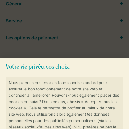
Général
Service
Les options de paiement
Besoin d’aide?
Consultez la foire aux
questions
ou
contactez notre
Contact Center
.
Réservations en ligne rapides et sécurisées
Transmission sécurisée des données