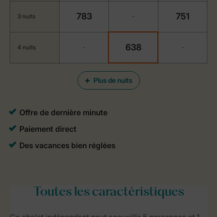
783
751
3 nuits
-
638
4 nuits
-
-
Plus de nuits
Toutes
les caractéristiques