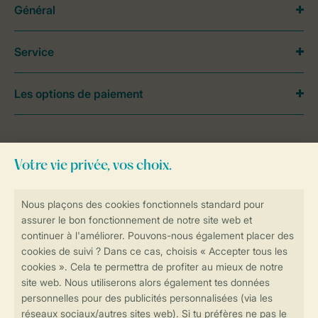
Général
Service
Les options de paiement
Besoin d’aide?
Consultez la foire aux
questions
ou
contactez notre
Contact Center
.
Réservations en ligne rapides et sécurisées
Transmission sécurisée des données