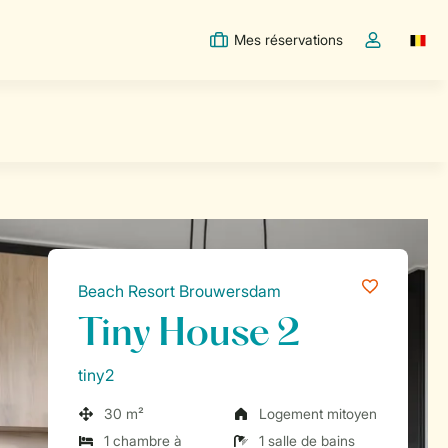
Mes réservations
Switc
Toggle the m
Beach Resort Brouwersdam
Tiny House 2
tiny2
30 m²
Logement mitoyen
1 chambre à
1 salle de bains