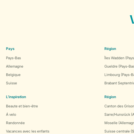
Pays
Région
Pays-Bas
Îles Wadden (Pays
Allemagne
Gueldre (Pays-Ba
Belgique
Limbourg (Pays-B
Suisse
Brabant Septentri
L’inspiration
Région
Beaute et bien-être
Canton des Grison
Á velo
Sarre/Hunsrück (
Randonnée
Moselle (Allemag
Vacances avec les enfants
Suisse centrale (