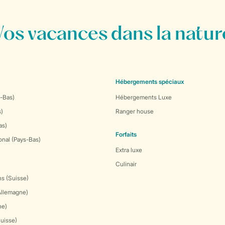
Vos vacances dans la natur
Hébergements spéciaux
-Bas)
Hébergements Luxe
s)
Ranger house
as)
Forfaits
onal (Pays-Bas)
Extra luxe
Culinair
s (Suisse)
Allemagne)
ne)
Suisse)