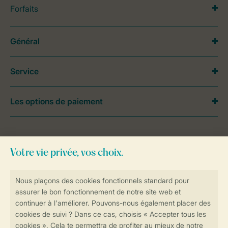
Forfaits
Général
Service
Les options de paiement
Besoin d’aide?
Consultez la foire aux
questions
ou
contactez notre
Contact Center
.