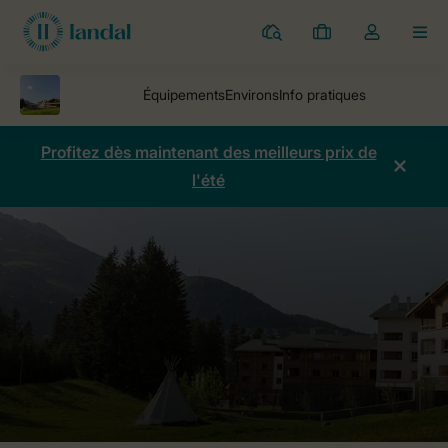
Parcs
Mes
Toggle
MEN
réservations
the
my
account
dropdown
Profitez dès maintenant des meilleurs prix de
l'été
Parcs
Alpine Lodge Lenzerheide
Comparaison des prix