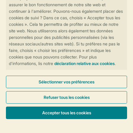
Forfaits
Général
Service
Les options de paiement
Besoin d’aide?
Consultez la foire aux
questions
ou
contactez notre
Contact Center
.
Réservations en ligne rapides et sécurisées