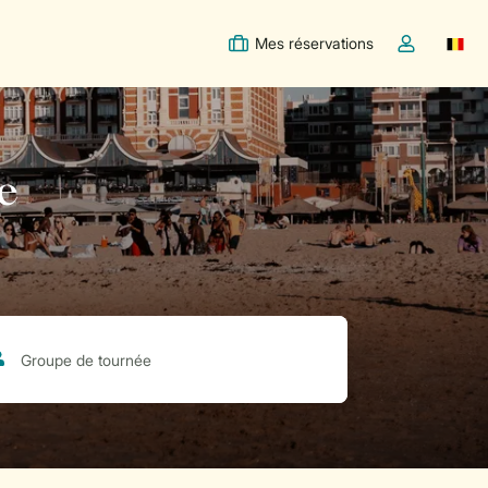
Mes réservations
Switc
Toggle the m