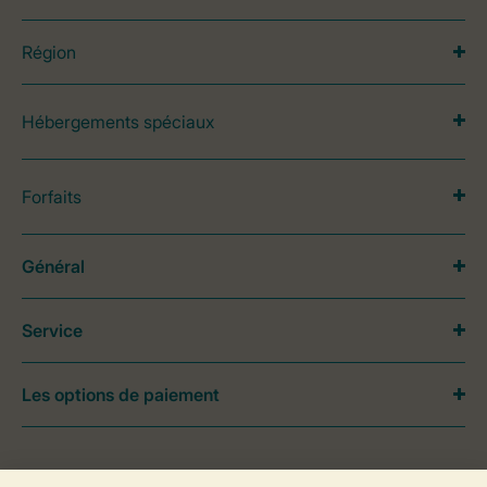
Région
Hébergements spéciaux
Forfaits
Général
Service
Les options de paiement
Besoin d’aide?