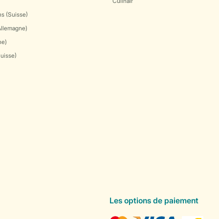
Culinair
s (Suisse)
Allemagne)
ne)
Suisse)
Les options de paiement