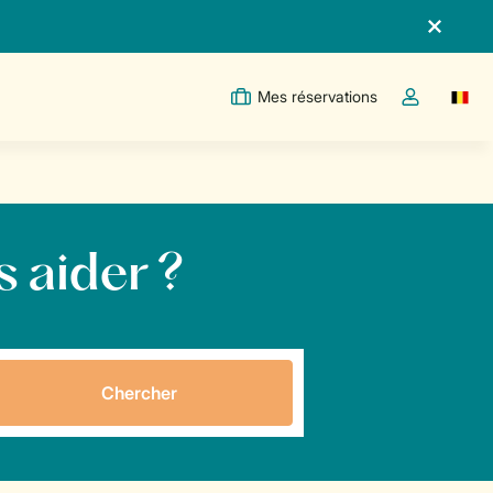
Mes réservations
Switc
Toggle the m
 aider ?