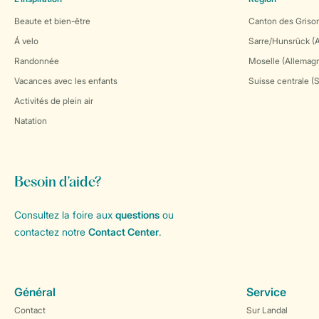
Beaute et bien-être
Canton des Grison
Á velo
Sarre/Hunsrück (
Randonnée
Moselle (Allemag
Vacances avec les enfants
Suisse centrale (
Activités de plein air
Natation
Besoin d’aide?
Consultez la foire aux
questions
ou
contactez notre
Contact Center
.
Général
Service
Contact
Sur Landal