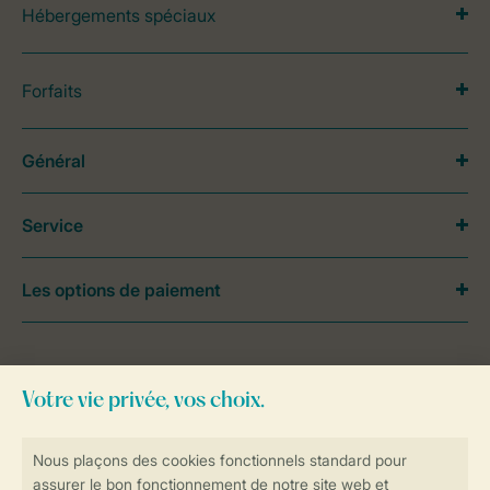
Hébergements spéciaux
Forfaits
Général
Service
Les options de paiement
Besoin d’aide?
Consultez la foire aux
questions
ou
contactez notre
Contact Center
.