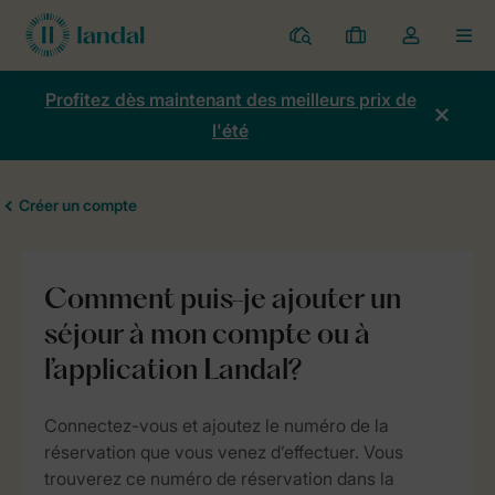
Parcs
Mes
Toggle
MEN
réservations
the
my
Profitez dès maintenant des meilleurs prix de
account
l'été
dropdown