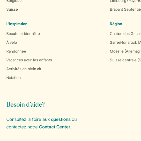
Belgique
Limbourg (Pays-B
Suisse
Brabant Septentri
L’inspiration
Région
Beaute et bien-être
Canton des Grison
Á velo
Sarre/Hunsrück (
Randonnée
Moselle (Allemag
Vacances avec les enfants
Suisse centrale (
Activités de plein air
Natation
Besoin d’aide?
Consultez la foire aux
questions
ou
contactez notre
Contact Center
.