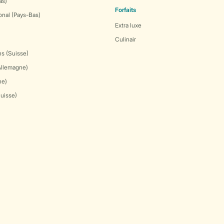
as)
Forfaits
onal (Pays-Bas)
Extra luxe
Culinair
s (Suisse)
Allemagne)
ne)
Suisse)