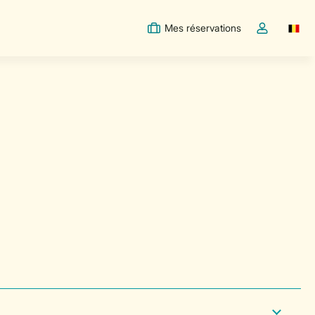
Mes réservations
Switc
Toggle the m