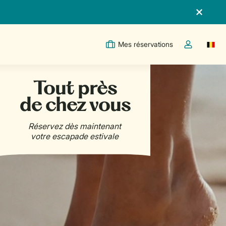
Mes réservations
Switc
Toggle the m