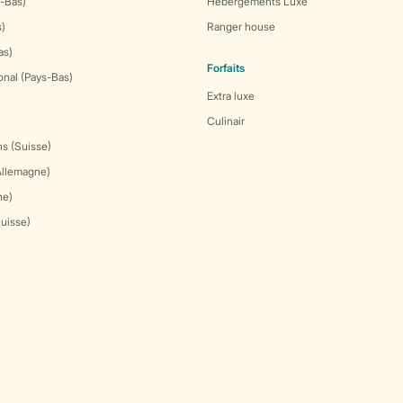
-Bas)
Hébergements Luxe
s)
Ranger house
as)
Forfaits
onal (Pays-Bas)
Extra luxe
Culinair
s (Suisse)
Allemagne)
ne)
Suisse)