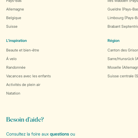
Pays-Bas
Îles Wadden (Pays
Allemagne
Gueldre (Pays-Ba
Belgique
Limbourg (Pays-B
Suisse
Brabant Septentri
L’inspiration
Région
Beaute et bien-être
Canton des Grison
Á velo
Sarre/Hunsrück (
Randonnée
Moselle (Allemag
Vacances avec les enfants
Suisse centrale (
Activités de plein air
Natation
Besoin d’aide?
Consultez la foire aux
questions
ou