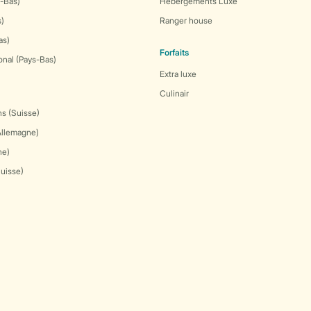
-Bas)
Hébergements Luxe
s)
Ranger house
as)
Forfaits
onal (Pays-Bas)
Extra luxe
Culinair
s (Suisse)
Allemagne)
ne)
Suisse)