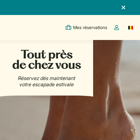
Mes réservations
Switc
Toggle the m