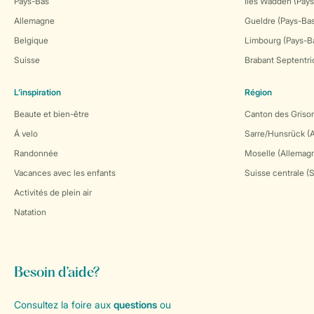
Pays-Bas
Îles Wadden (Pays
Allemagne
Gueldre (Pays-Ba
Belgique
Limbourg (Pays-B
Suisse
Brabant Septentri
L’inspiration
Région
Beaute et bien-être
Canton des Grison
Á velo
Sarre/Hunsrück (
Randonnée
Moselle (Allemag
Vacances avec les enfants
Suisse centrale (
Activités de plein air
Natation
Besoin d’aide?
Consultez la foire aux
questions
ou