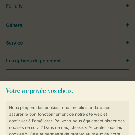
Forfaits
Général
Service
Les options de paiement
Besoin d’aide?
Consultez la foire aux
questions
ou
contactez notre
Contact Center
.