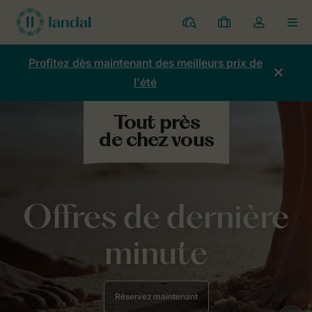
Parcs
Mes
Toggle
MEN
réservations
the
my
Profitez dès maintenant des meilleurs prix de
account
l'été
dropdown
Offres de dernière
minute
Réservez maintenant