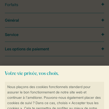
Forfaits
Général
Service
Les options de paiement
Besoin d’aide?
Consultez la foire aux
questions
ou
contactez notre
Contact Center
.