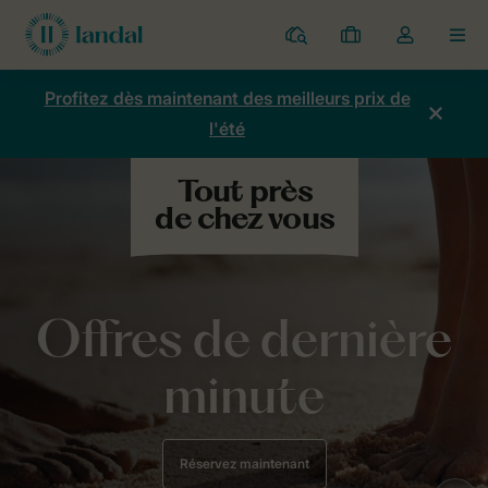
Parcs
Mes
Toggle
MEN
réservations
the
my
Profitez dès maintenant des meilleurs prix de
account
l'été
dropdown
Offres de dernière
minute
Réservez maintenant