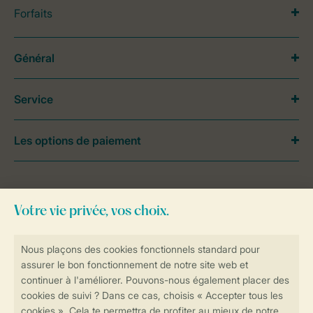
Forfaits
Général
Service
Les options de paiement
Besoin d’aide?
Consultez la foire aux
questions
ou
contactez notre
Contact Center
.