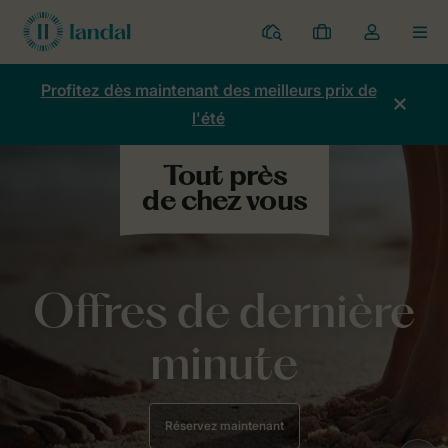
Parcs
Mes
Toggle
MEN
réservations
the
my
Profitez dès maintenant des meilleurs prix de
account
l'été
dropdown
Offres de dernière
minute
Réservez maintenant