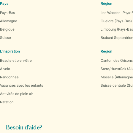
Pays
Région
Pays-Bas
Îles Wadden (Pays-
Allemagne
Gueldre (Pays-Bas)
Belgique
Limbourg (Pays-Bas
Suisse
Brabant Septentrion
L’inspiration
Région
Beaute et bien-être
Canton des Grisons
Á velo
Sarre/Hunsrück (Al
Randonnée
Moselle (Allemagne
Vacances avec les enfants
Suisse centrale (Su
Activités de plein air
Natation
Besoin d’aide?