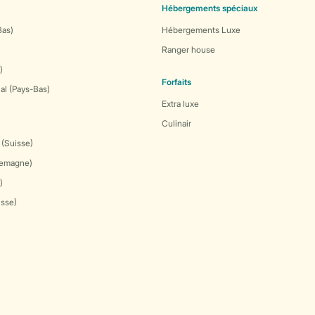
Hébergements spéciaux
Bas)
Hébergements Luxe
Ranger house
)
Forfaits
al (Pays-Bas)
Extra luxe
Culinair
 (Suisse)
lemagne)
)
isse)