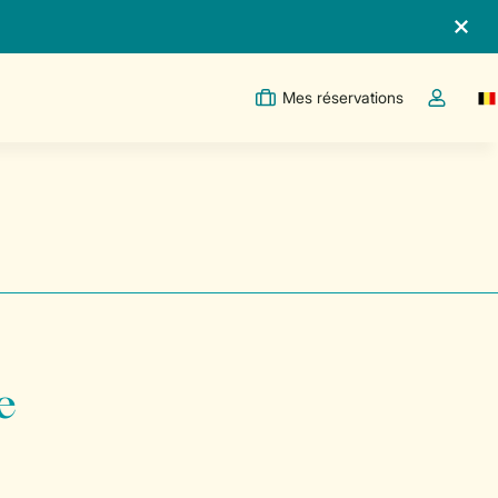
Mes réservations
Sw
Toggle th
e