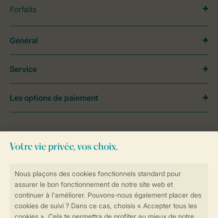
Forfaits
Général
Service
Les options de paiement
Besoin d’aide?
Consultez la foire aux
questions
ou
contactez notre
Contact Center
.