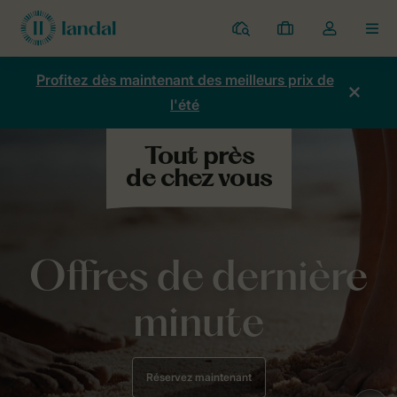
Parcs
Mes
Toggle
MEN
réservations
the
my
Profitez dès maintenant des meilleurs prix de
account
l'été
dropdown
Offres de dernière
minute
Réservez maintenant