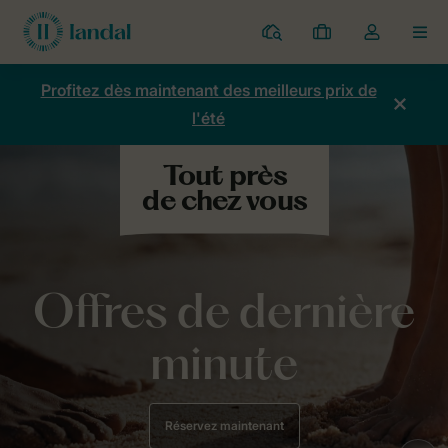
Parcs
Mes
Toggle
MEN
réservations
the
my
Profitez dès maintenant des meilleurs prix de
account
l'été
dropdown
Offres de dernière
minute
Réservez maintenant