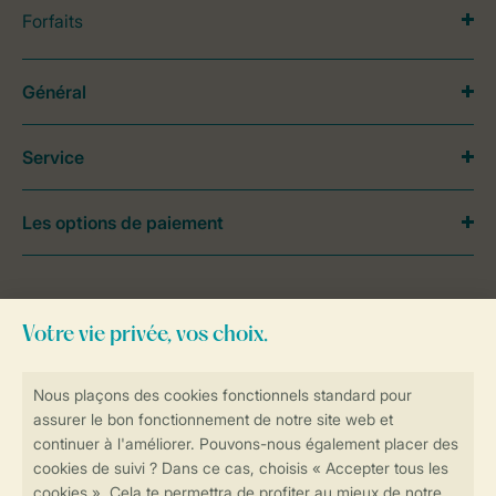
Forfaits
Général
Service
Les options de paiement
Besoin d’aide?
Consultez la foire aux
questions
ou
contactez notre
Contact Center
.