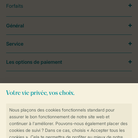
Forfaits
Général
Service
Les options de paiement
Besoin d’aide?
Consultez la foire aux
questions
ou
contactez notre
Contact Center
.