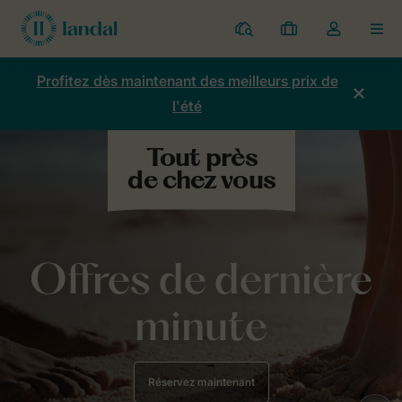
Parcs
Mes
Toggle
MEN
réservations
the
my
Profitez dès maintenant des meilleurs prix de
account
l'été
dropdown
Offres de dernière
minute
Réservez maintenant