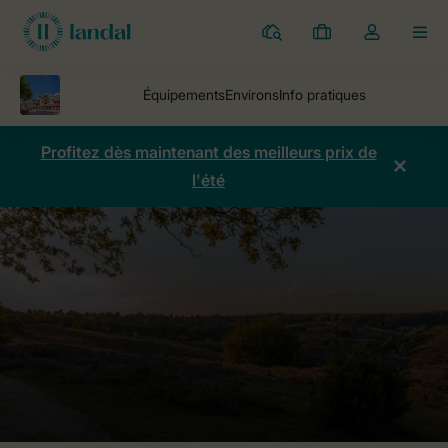
Parcs
Mes
Toggle
MEN
réservations
the
my
account
dropdown
Profitez dès maintenant des meilleurs prix de
l'été
Parcs
Résidence Wijngaerde
Comparaison des prix