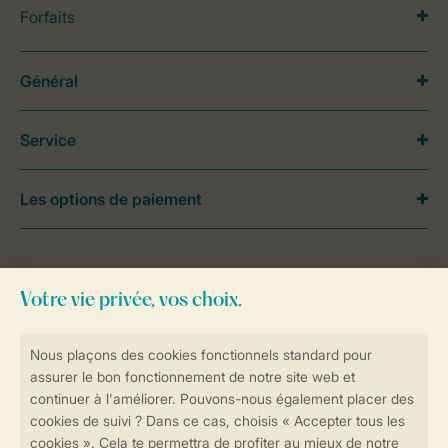
Forfaits
Général
Service
Les options de paiement
Besoin d’aide?
Consultez la foire aux
questions
ou
contactez notre
Contact Center
.