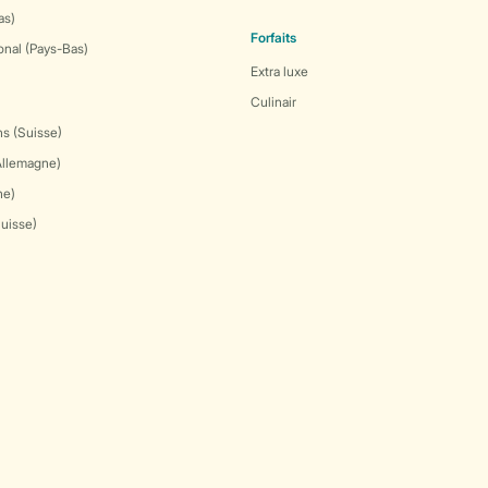
as)
Forfaits
onal (Pays-Bas)
Extra luxe
Culinair
s (Suisse)
Allemagne)
ne)
Suisse)