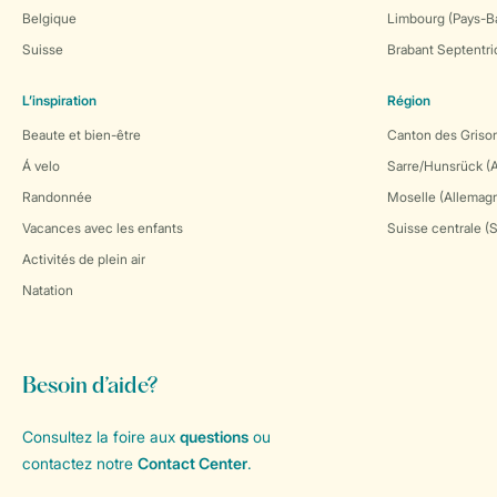
Belgique
Limbourg (Pays-B
Suisse
Brabant Septentri
L’inspiration
Région
Beaute et bien-être
Canton des Grison
Á velo
Sarre/Hunsrück (
Randonnée
Moselle (Allemag
Vacances avec les enfants
Suisse centrale (
Activités de plein air
Natation
Besoin d’aide?
Consultez la foire aux
questions
ou
contactez notre
Contact Center
.