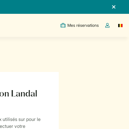
Mes réservations
Switc
Toggle the m