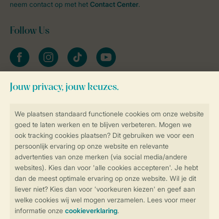
neem contact op met het
Contact Center
.
Follow Us
facebook
instagram
tiktok
youtube
Blijf op de hoogte
Veilig en snel online boeken
Veilige gegevensoverdracht
Veilige betaling
Controle over jouw gegevens &