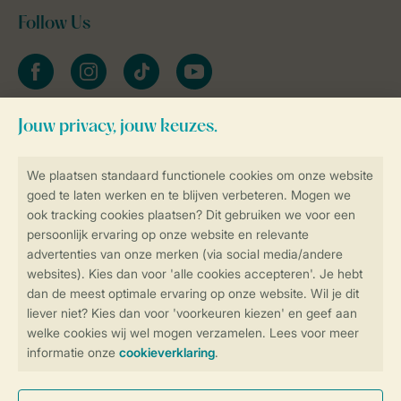
Follow Us
facebook
instagram
tiktok
youtube
Blijf op de hoogte
Veilig en snel online boeken
Veilige gegevensoverdracht
Veilige betaling
Controle over jouw gegevens &
privacy