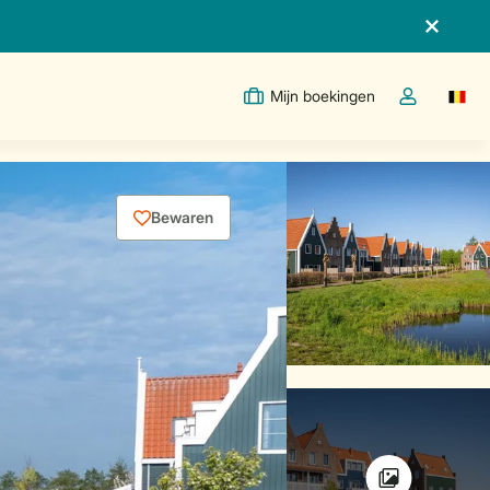
Mijn boekingen
Switc
Open de drop