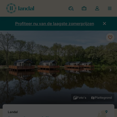
Parken
Mijn
Open
MEN
boekingen
de
dropdown
Profiteer nu van de laagste zomerprijzen
van
mijn
account