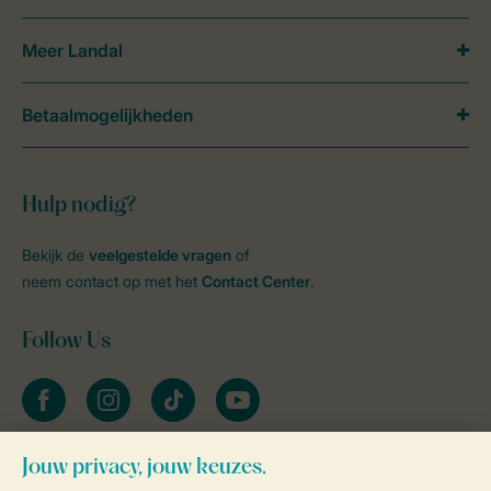
Meer Landal
Betaalmogelijkheden
Hulp nodig?
Bekijk de
veelgestelde vragen
of
neem contact op met het
Contact Center
.
Follow Us
facebook
instagram
tiktok
youtube
Blijf op de hoogte