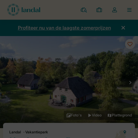
Parken
Mijn
Open
MEN
boekingen
de
dropdown
Profiteer nu van de laagste zomerprijzen
van
mijn
account