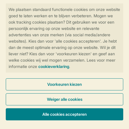
Veilig en snel online boeken
Veilige gegevensoverdracht
Veilige betaling
Controle over jouw gegevens &
privacy
Instellingen wijzigen
Algemene Voorwaarden
Privacy Notice
Cookies en banners
Disclaimer
Toegankelijkheid
© 2026 Landal