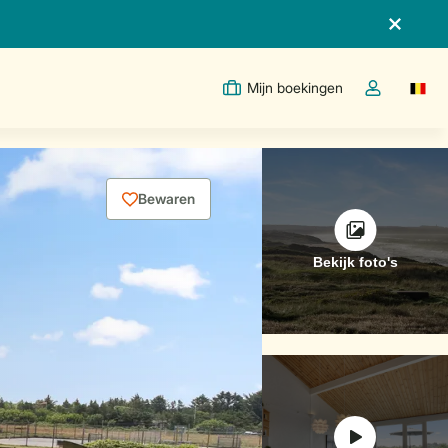
Mijn boekingen
Switc
Open de drop