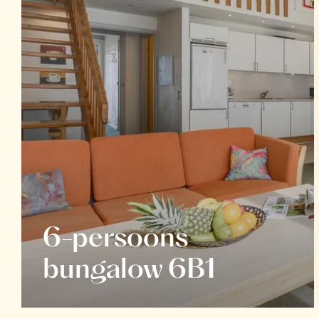
6-persoons
bungalow 6B1