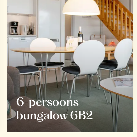
6-persoons
bungalow 6B2