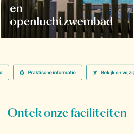
en
openluchtzwembad
Praktische informatie
Bekijk en wijzi