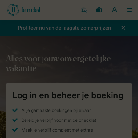
Parken
Mijn
Open
MEN
boekingen
de
dropdown
Profiteer nu van de laagste zomerprijzen
van
mijn
account