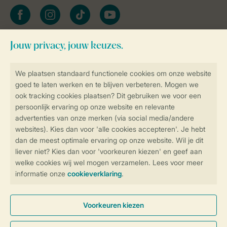
facebook
instagram
tiktok
youtube
Blijf op de hoogte
Veilig en snel online boeken
Veilige gegevensoverdracht
Veilige betaling
Controle over jouw gegevens &
privacy
Instellingen wijzigen