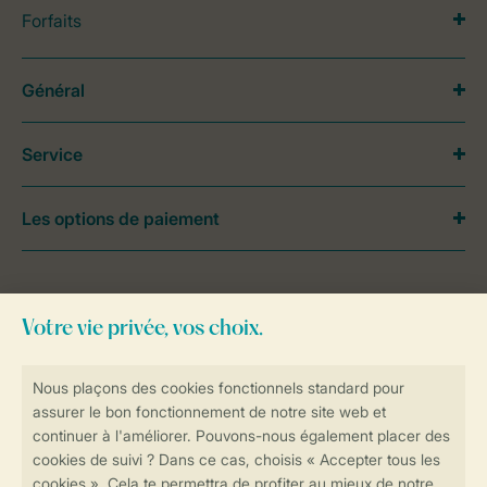
Forfaits
Général
Service
Les options de paiement
Besoin d’aide?
Consultez la foire aux
questions
ou
contactez notre
Contact Center
.