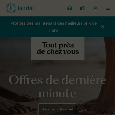
Parcs
Mes
Toggle
MEN
réservations
the
my
Profitez dès maintenant des meilleurs prix de
account
l'été
dropdown
Offres de dernière
minute
Réservez maintenant