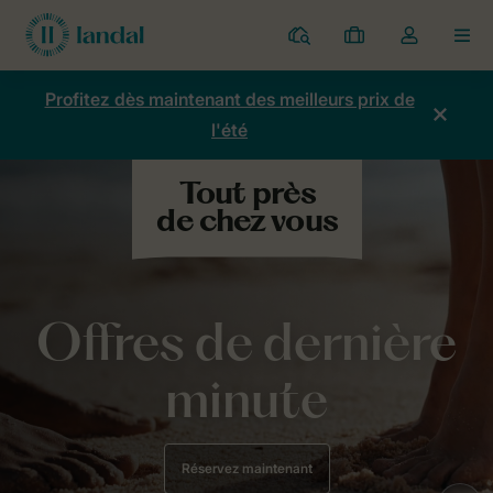
Parcs
Mes
Toggle
MEN
réservations
the
my
Profitez dès maintenant des meilleurs prix de
account
l'été
dropdown
Offres de dernière
minute
Réservez maintenant