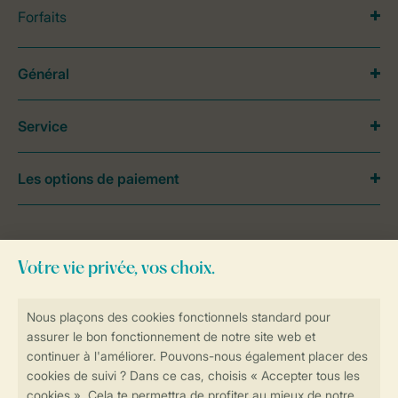
Forfaits
Général
Service
Les options de paiement
Besoin d’aide?
Consultez la foire aux
questions
ou
contactez notre
Contact Center
.