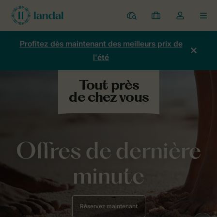
Parcs
Mes
Toggle
MEN
réservations
the
my
Profitez dès maintenant des meilleurs prix de
account
l'été
dropdown
Offres de dernière
minute
Réservez maintenant