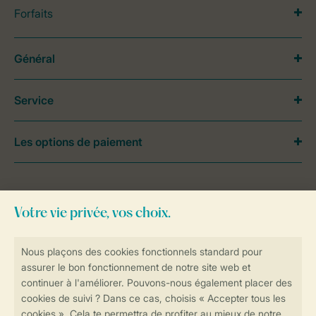
Forfaits
Général
Service
Les options de paiement
Besoin d’aide?
Consultez la foire aux
questions
ou
contactez notre
Contact Center
.