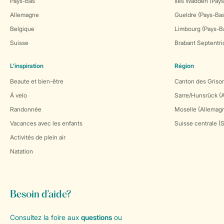
Pays-Bas
Îles Wadden (Pays
Allemagne
Gueldre (Pays-Ba
Belgique
Limbourg (Pays-B
Suisse
Brabant Septentri
L’inspiration
Région
Beaute et bien-être
Canton des Grison
Á velo
Sarre/Hunsrück (
Randonnée
Moselle (Allemag
Vacances avec les enfants
Suisse centrale (
Activités de plein air
Natation
Besoin d’aide?
Consultez la foire aux
questions
ou