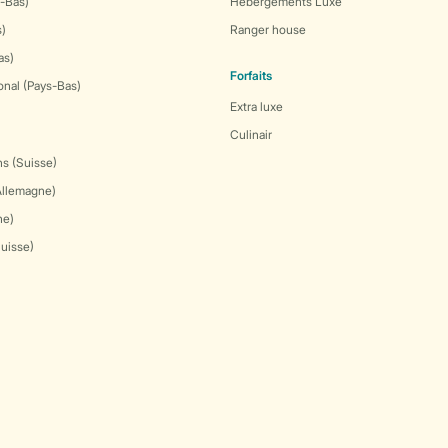
-Bas)
Hébergements Luxe
s)
Ranger house
as)
Forfaits
onal (Pays-Bas)
Extra luxe
Culinair
s (Suisse)
Allemagne)
ne)
Suisse)