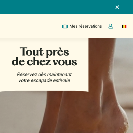
Mes réservations
Switc
Toggle the m