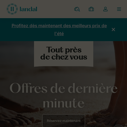
Parcs
Mes
Toggle
MEN
réservations
the
my
Profitez dès maintenant des meilleurs prix de
account
l'été
dropdown
Offres de dernière
minute
Réservez maintenant