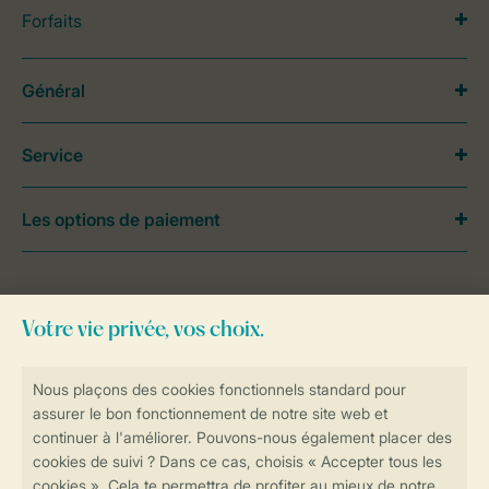
Forfaits
Général
Service
Les options de paiement
Besoin d’aide?
Consultez la foire aux
questions
ou
contactez notre
Contact Center
.