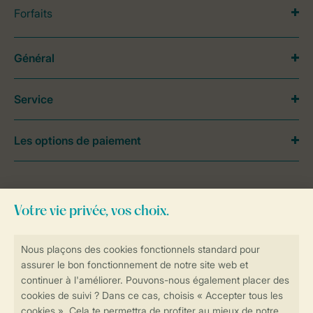
Forfaits
Général
Service
Les options de paiement
Besoin d’aide?
Consultez la foire aux
questions
ou
contactez notre
Contact Center
.