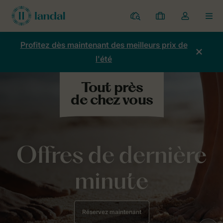
Parcs
Mes
Toggle
MEN
réservations
the
my
Profitez dès maintenant des meilleurs prix de
account
l'été
dropdown
Offres de dernière
minute
Réservez maintenant