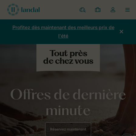
Parcs
Mes
Toggle
MEN
réservations
the
my
Profitez dès maintenant des meilleurs prix de
account
l'été
dropdown
Offres de dernière
minute
Réservez maintenant