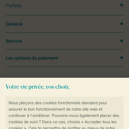
Forfaits
Général
Service
Les options de paiement
Besoin d’aide?
Consultez la foire aux
questions
ou
contactez notre
Contact Center
.