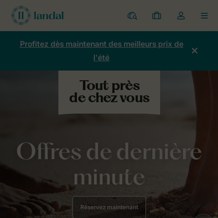
Parcs
Mes
Toggle
MEN
réservations
the
my
Profitez dès maintenant des meilleurs prix de
account
l'été
dropdown
Offres de dernière
minute
Réservez maintenant