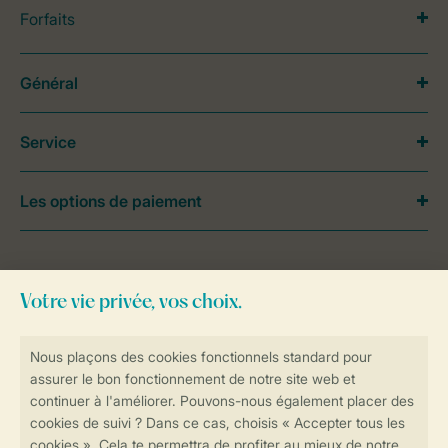
Forfaits
Général
Service
Les options de paiement
Besoin d’aide?
Consultez la foire aux
questions
ou
contactez notre
Contact Center
.