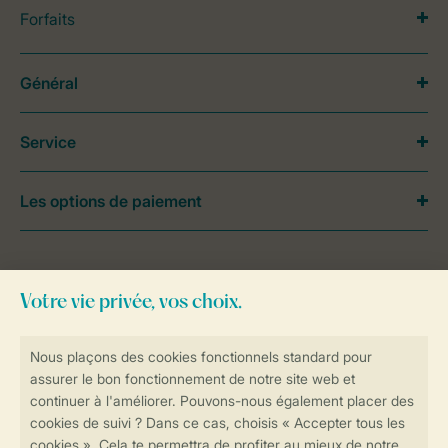
Forfaits
Général
Service
Les options de paiement
Besoin d’aide?
Consultez la foire aux
questions
ou
contactez notre
Contact Center
.