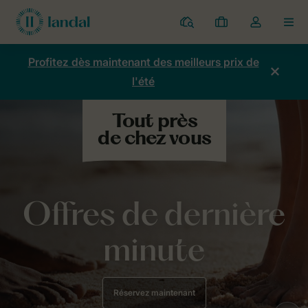
Parcs
Mes
Toggle
MEN
réservations
the
my
Profitez dès maintenant des meilleurs prix de
account
l'été
dropdown
Offres de dernière
minute
Réservez maintenant