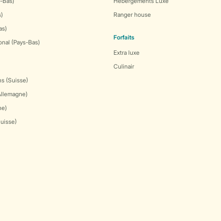
-Bas)
Hébergements Luxe
s)
Ranger house
as)
Forfaits
onal (Pays-Bas)
Extra luxe
Culinair
s (Suisse)
Allemagne)
ne)
Suisse)