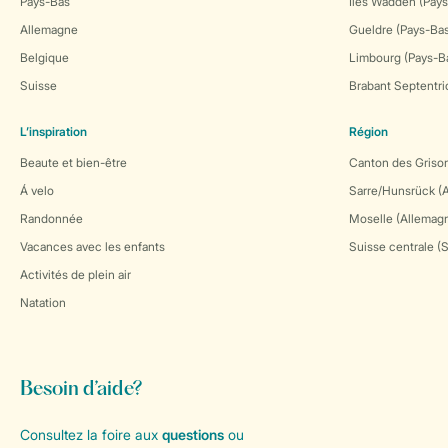
Pays-Bas
Îles Wadden (Pays
Allemagne
Gueldre (Pays-Ba
Belgique
Limbourg (Pays-B
Suisse
Brabant Septentri
L’inspiration
Région
Beaute et bien-être
Canton des Grison
Á velo
Sarre/Hunsrück (
Randonnée
Moselle (Allemag
Vacances avec les enfants
Suisse centrale (
Activités de plein air
Natation
Besoin d’aide?
Consultez la foire aux
questions
ou