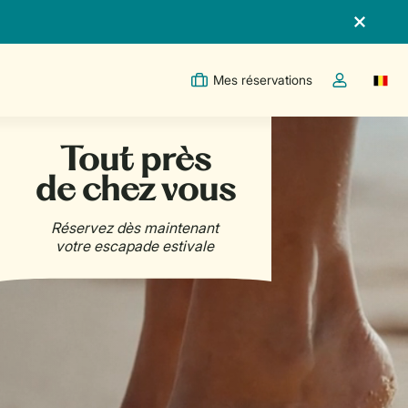
Mes réservations
Switc
Toggle the m