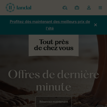
Parcs
Mes
Toggle
MEN
réservations
the
my
Profitez dès maintenant des meilleurs prix de
account
l'été
dropdown
Offres de dernière
minute
Réservez maintenant