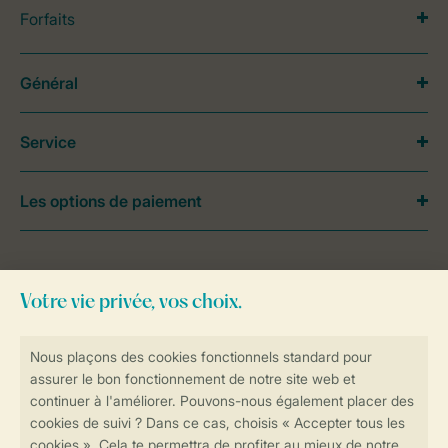
Forfaits
Général
Service
Les options de paiement
Besoin d’aide?
Consultez la foire aux
questions
ou
contactez notre
Contact Center
.