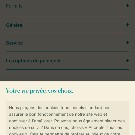
Forfaits
Général
Service
Les options de paiement
Besoin d’aide?
Consultez la foire aux
questions
ou
contactez notre
Contact Center
.