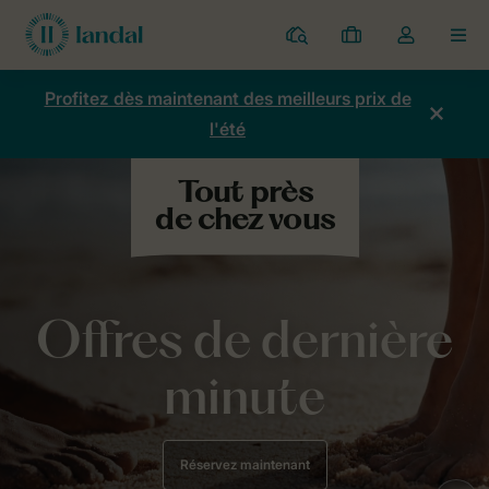
Parcs
Mes
Toggle
MEN
réservations
the
my
Profitez dès maintenant des meilleurs prix de
account
l'été
dropdown
Offres de dernière
minute
Réservez maintenant