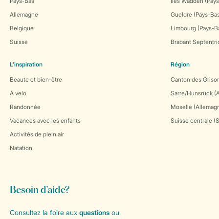
Pays-Bas
Îles Wadden (Pays
Allemagne
Gueldre (Pays-Ba
Belgique
Limbourg (Pays-B
Suisse
Brabant Septentri
L’inspiration
Région
Beaute et bien-être
Canton des Grison
Á velo
Sarre/Hunsrück (
Randonnée
Moselle (Allemag
Vacances avec les enfants
Suisse centrale (
Activités de plein air
Natation
Besoin d’aide?
Consultez la foire aux
questions
ou