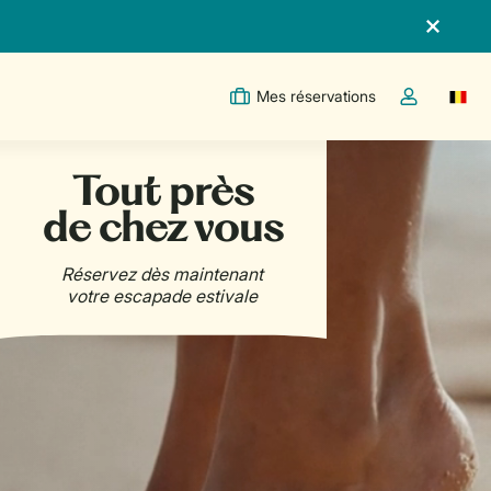
Mes réservations
Switc
Toggle the m