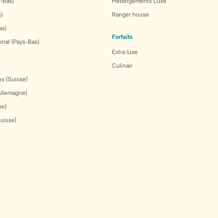
-Bas)
Hébergements Luxe
s)
Ranger house
as)
Forfaits
onal (Pays-Bas)
Extra luxe
Culinair
s (Suisse)
Allemagne)
ne)
Suisse)