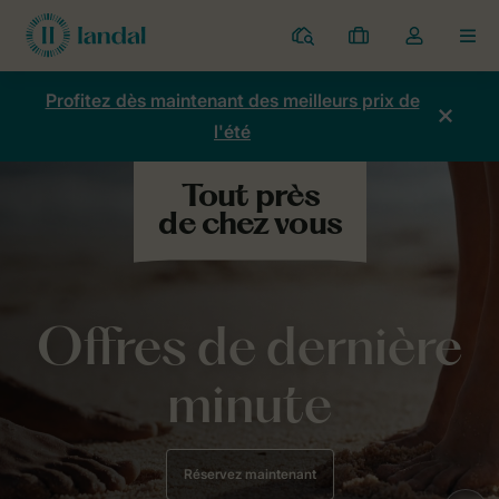
Parcs
Mes
Toggle
MEN
réservations
the
my
Profitez dès maintenant des meilleurs prix de
account
l'été
dropdown
Offres de dernière
minute
Réservez maintenant