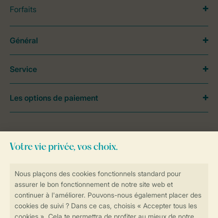
Forfaits
Général
Service
Les options de paiement
Besoin d’aide?
Consultez la foire aux
questions
ou
contactez notre
Contact Center
.