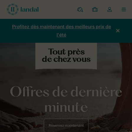
Parcs
Mes
Toggle
MEN
réservations
the
my
Profitez dès maintenant des meilleurs prix de
account
l'été
dropdown
Offres de dernière
minute
Réservez maintenant