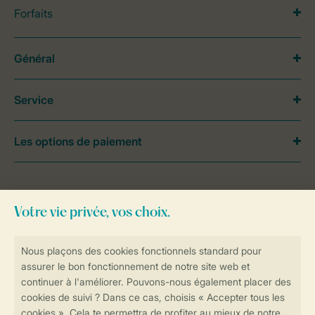
Forfaits
Général
Service
Les options de paiement
Besoin d’aide?
Consultez la foire aux
questions
ou
contactez notre
Contact Center
.