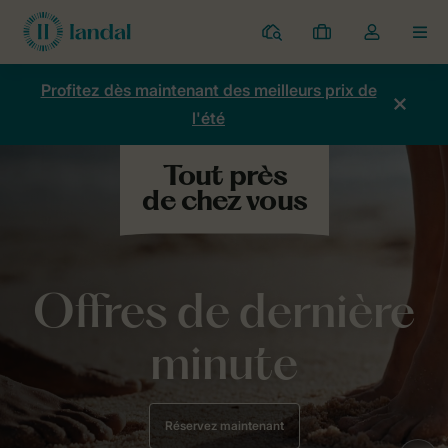
Parcs
Mes
Toggle
MEN
réservations
the
my
Profitez dès maintenant des meilleurs prix de
account
l'été
dropdown
Offres de dernière
minute
Réservez maintenant