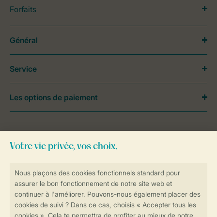
Forfaits
Général
Service
Les options de paiement
Besoin d’aide?
Consultez la foire aux
questions
ou
contactez notre
Contact Center
.