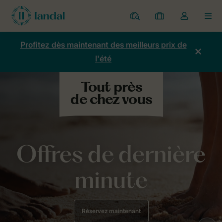
Parcs
Mes
Toggle
MEN
réservations
the
my
Profitez dès maintenant des meilleurs prix de
account
l'été
dropdown
Offres de dernière
minute
Réservez maintenant