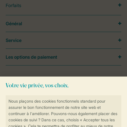
Forfaits
Général
Service
Les options de paiement
Besoin d’aide?
Consultez la foire aux
questions
ou
contactez notre
Contact Center
.