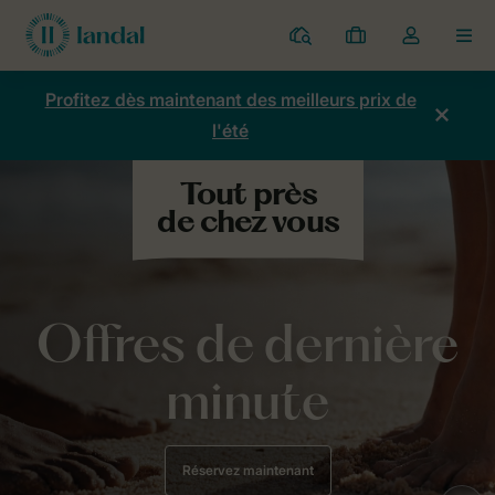
Parcs
Mes
Toggle
MEN
réservations
the
my
Profitez dès maintenant des meilleurs prix de
account
l'été
dropdown
Offres de dernière
minute
Réservez maintenant